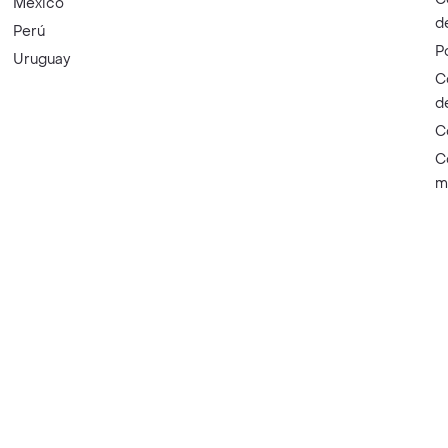
México
d
Perú
P
Uruguay
C
d
C
C
m