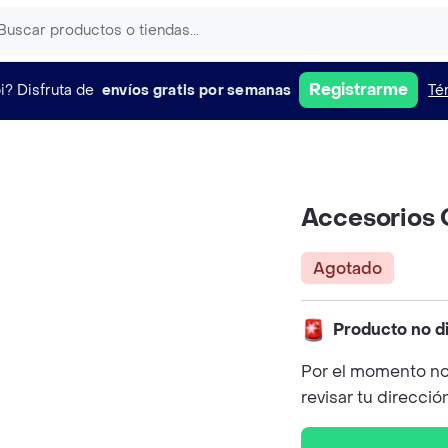
Registrarme
i?
Disfruta de
envíos gratis por semanas
Té
Accesorios 
Agotado
Producto no d
Por el momento no
revisar tu direcció