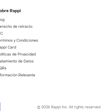
obre Rappi
log
erecho de retracto
IC
érminos y Condiciones
appi Card
olíticas de Privacidad
ratamiento de Datos
QRs
nformación Relevante
ry
©
2026
Rappi Inc. All rights reserved.