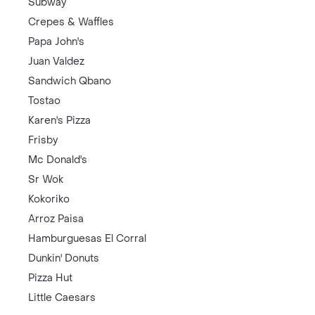
Subway
Crepes & Waffles
Papa John's
Juan Valdez
Sandwich Qbano
Tostao
Karen's Pizza
Frisby
Mc Donald's
Sr Wok
Kokoriko
Arroz Paisa
Hamburguesas El Corral
Dunkin' Donuts
Pizza Hut
Little Caesars