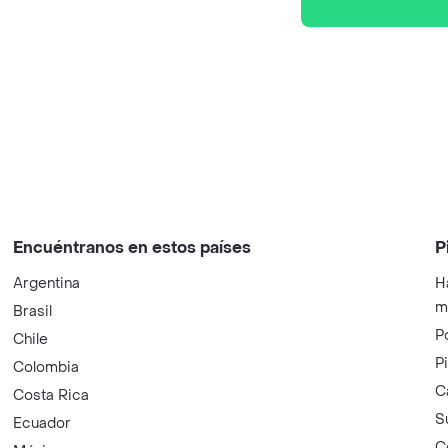
Encuéntranos en estos países
P
Argentina
H
m
Brasil
P
Chile
P
Colombia
C
Costa Rica
S
Ecuador
C