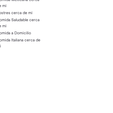
e mi
ostres cerca de mi
omida Saludable cerca
e mi
omida a Domicilio
omida Italiana cerca de
i