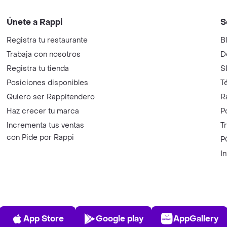
Únete a Rappi
S
Registra tu restaurante
B
Trabaja con nosotros
D
Registra tu tienda
S
Posiciones disponibles
T
Quiero ser Rappitendero
R
Haz crecer tu marca
P
Incrementa tus ventas
T
con Pide por Rappi
P
I
App Store
Play Store
AppGalle
App Store
Google play
AppGallery