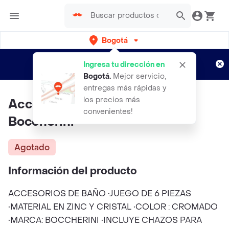
Bogotá
Regístrate
¿Nuevo en Rappi?
y disfruta de
Ingresa tu dirección en
envíos gratis por semanas
Aplican TyC
Bogotá
.
Mejor servicio,
entregas más rápidas y
los precios más
Accesorios De Baño Cromado
convenientes!
Boccherini
Agotado
Información del producto
ACCESORIOS DE BAÑO •JUEGO DE 6 PIEZAS
•MATERIAL EN ZINC Y CRISTAL •COLOR : CROMADO
•MARCA: BOCCHERINI •INCLUYE CHAZOS PARA