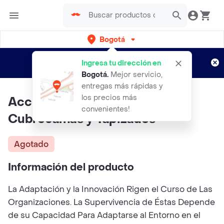
Bogotá
Regístrate
¿Nuevo en Rappi?
y disfruta de
Ingresa tu dirección en
envíos gratis por semanas
Aplican TyC
Bogotá
.
Mejor servicio,
entregas más rápidas y
los precios más
Accesorios en Tela Sábanas
convenientes!
Cubrecamas y Tapizados
Agotado
Información del producto
La Adaptación y la Innovación Rigen el Curso de Las
Organizaciones. La Supervivencia de Éstas Depende
de su Capacidad Para Adaptarse al Entorno en el