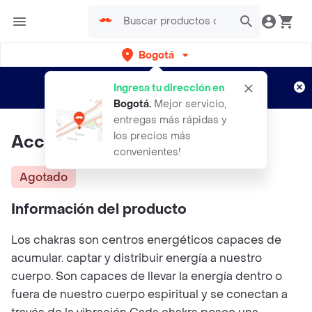
Bogotá
Regístrate
¿Nuevo en Rappi?
y disfruta de
Ingresa tu dirección en
envíos gratis por semanas
Aplican TyC
Bogotá
.
Mejor servicio,
entregas más rápidas y
los precios más
Accesorios Eon Collar Chakras
convenientes!
Agotado
Información del producto
Los chakras son centros energéticos capaces de
acumular. captar y distribuir energía a nuestro
cuerpo. Son capaces de llevar la energía dentro o
fuera de nuestro cuerpo espiritual y se conectan a