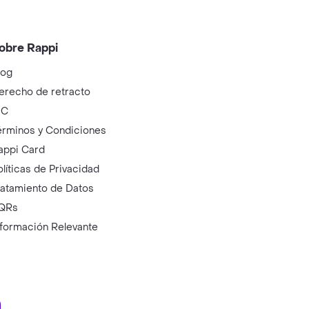
obre Rappi
log
erecho de retracto
IC
érminos y Condiciones
appi Card
olíticas de Privacidad
ratamiento de Datos
QRs
nformación Relevante
ry