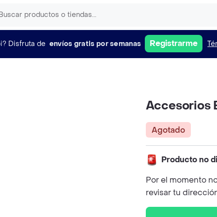
Registrarme
i?
Disfruta de
envíos gratis por semanas
Té
Accesorios 
Agotado
Producto no d
Por el momento no
revisar tu direcció