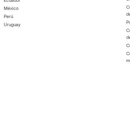
Ecuador
C
México
d
Perú
P
Uruguay
C
d
C
C
m