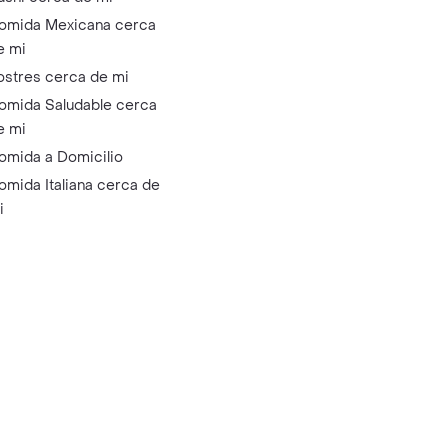
omida Mexicana cerca
e mi
ostres cerca de mi
omida Saludable cerca
e mi
omida a Domicilio
omida Italiana cerca de
i