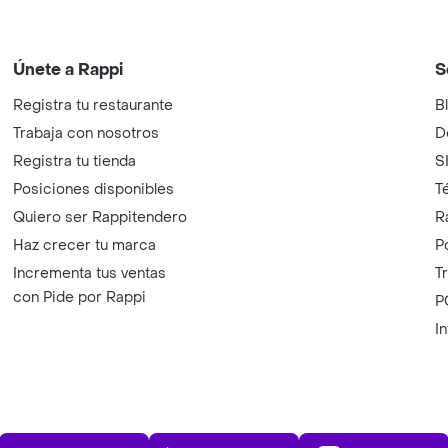
Únete a Rappi
S
Registra tu restaurante
B
Trabaja con nosotros
D
Registra tu tienda
S
Posiciones disponibles
T
Quiero ser Rappitendero
R
Haz crecer tu marca
P
Incrementa tus ventas
T
con Pide por Rappi
P
I
App Store
Play Store
AppGalle