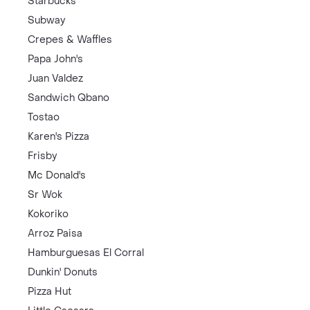
Starbucks
Subway
Crepes & Waffles
Papa John's
Juan Valdez
Sandwich Qbano
Tostao
Karen's Pizza
Frisby
Mc Donald's
Sr Wok
Kokoriko
Arroz Paisa
Hamburguesas El Corral
Dunkin' Donuts
Pizza Hut