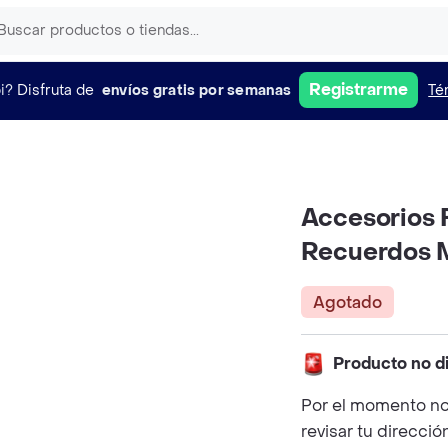
Registrarme
i?
Disfruta de
envíos gratis por semanas
Té
Accesorios 
Recuerdos M
Agotado
Producto no d
Por el momento no
revisar tu direcció