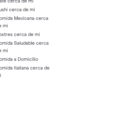
afé cerca de mi
ushi cerca de mi
omida Mexicana cerca
e mi
ostres cerca de mi
omida Saludable cerca
e mi
omida a Domicilio
omida Italiana cerca de
i