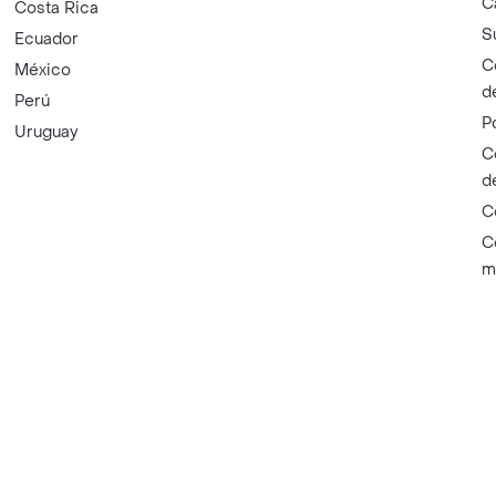
C
Costa Rica
S
Ecuador
C
México
d
Perú
P
Uruguay
C
d
C
C
m