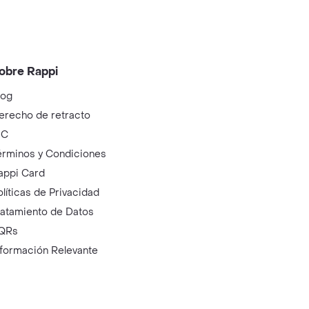
obre Rappi
log
erecho de retracto
IC
érminos y Condiciones
appi Card
olíticas de Privacidad
ratamiento de Datos
QRs
nformación Relevante