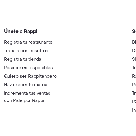
Únete a Rappi
S
Registra tu restaurante
B
Trabaja con nosotros
D
Registra tu tienda
S
Posiciones disponibles
T
Quiero ser Rappitendero
R
Haz crecer tu marca
P
Incrementa tus ventas
T
con Pide por Rappi
P
I