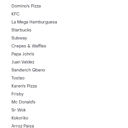
Domino's Pizza
KFC
La Mega Hamburguesa
Starbucks
Subway
Crepes & Waffles
Papa John's
Juan Valdez
Sandwich Qbano
Tostao
Karen's Pizza
Frisby
Mc Donald's
Sr Wok
Kokoriko
Arroz Paisa