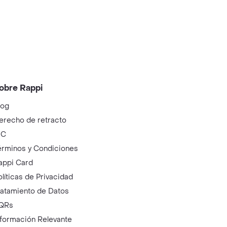
obre Rappi
log
erecho de retracto
IC
érminos y Condiciones
appi Card
olíticas de Privacidad
ratamiento de Datos
QRs
nformación Relevante