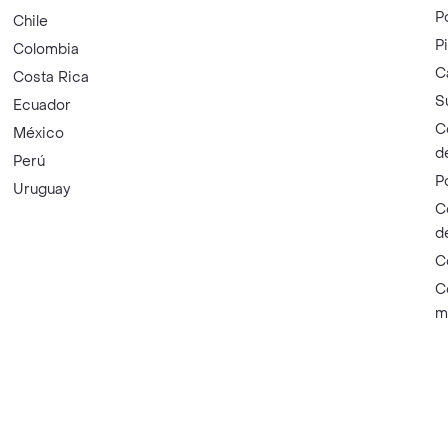
P
Chile
P
Colombia
C
Costa Rica
S
Ecuador
C
México
d
Perú
P
Uruguay
C
d
C
C
m