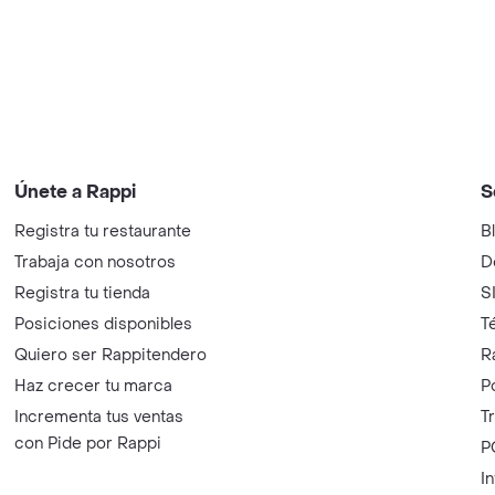
Únete a Rappi
S
Registra tu restaurante
B
Trabaja con nosotros
D
Registra tu tienda
S
Posiciones disponibles
T
Quiero ser Rappitendero
R
Haz crecer tu marca
P
Incrementa tus ventas
T
con Pide por Rappi
P
I