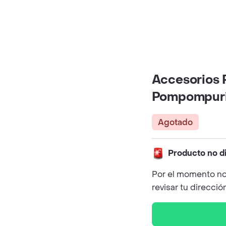
Accesorios P
Pompompurin
Agotado
Producto no d
Por el momento no
revisar tu direcció