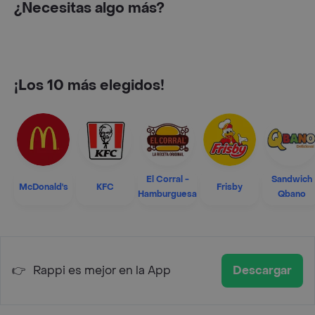
¿Necesitas algo más?
¡Los 10 más elegidos!
El Corral -
Sandwich
McDonald's
KFC
Frisby
Hamburguesa
Qbano
👉
Rappi es mejor en la App
Descargar