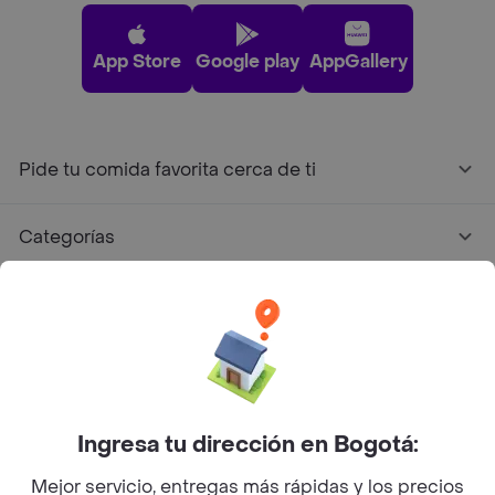
App Store
Google play
AppGallery
Pide tu comida favorita cerca de ti
Categorías
Únete a Rappi
Sobre Rappi
Facebook
Twitter
Instagram
Ingresa tu dirección en Bogotá:
Mejor servicio, entregas más rápidas y los precios
©
2026
Rappi Inc. All rights reserved.