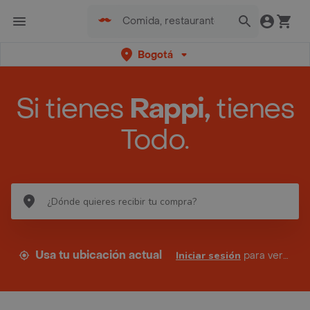
Bogotá
Si tienes
Rappi,
tienes
Todo.
Usa tu ubicación actual
Iniciar sesión
para ver tus direcciones