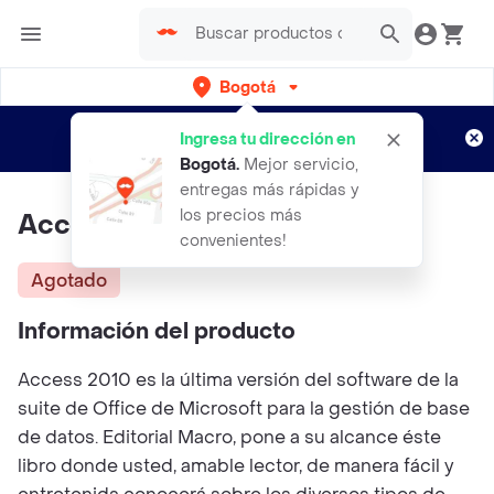
Bogotá
Regístrate
¿Nuevo en Rappi?
y disfruta de
Ingresa tu dirección en
envíos gratis por semanas
Aplican TyC
Bogotá
.
Mejor servicio,
entregas más rápidas y
los precios más
Access 2010 (Incluye CD)
convenientes!
Agotado
Información del producto
Access 2010 es la última versión del software de la
suite de Office de Microsoft para la gestión de base
de datos. Editorial Macro, pone a su alcance éste
libro donde usted, amable lector, de manera fácil y