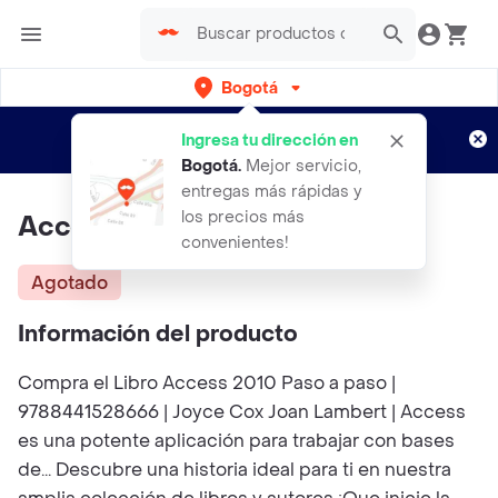
Bogotá
Regístrate
¿Nuevo en Rappi?
y disfruta de
Ingresa tu dirección en
envíos gratis por semanas
Aplican TyC
Bogotá
.
Mejor servicio,
entregas más rápidas y
los precios más
Access 2010 Paso a Paso
convenientes!
Agotado
Información del producto
Compra el Libro Access 2010 Paso a paso |
9788441528666 | Joyce Cox Joan Lambert | Access
es una potente aplicación para trabajar con bases
de... Descubre una historia ideal para ti en nuestra