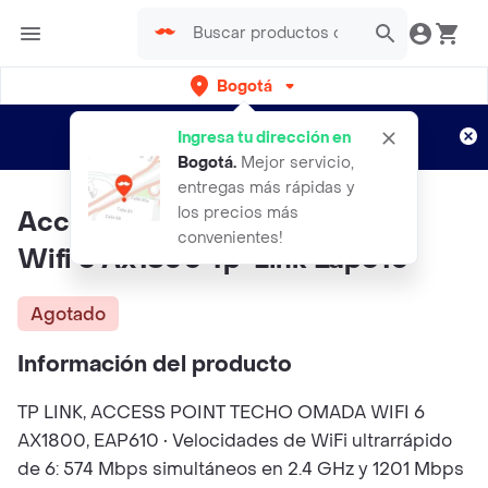
Bogotá
Regístrate
¿Nuevo en Rappi?
y disfruta de
Ingresa tu dirección en
envíos gratis por semanas
Aplican TyC
Bogotá
.
Mejor servicio,
entregas más rápidas y
los precios más
Access Point De Techo Gigabit
convenientes!
Wifi 6 Ax1800 Tp-Link Eap610
Agotado
Información del producto
TP LINK, ACCESS POINT TECHO OMADA WIFI 6
AX1800, EAP610 • Velocidades de WiFi ultrarrápido
de 6: 574 Mbps simultáneos en 2.4 GHz y 1201 Mbps