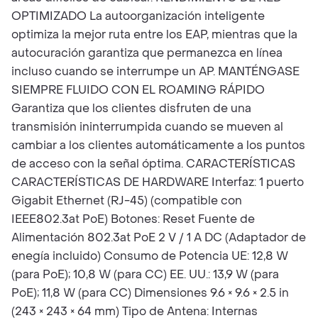
OPTIMIZADO La autoorganización inteligente
optimiza la mejor ruta entre los EAP, mientras que la
autocuración garantiza que permanezca en línea
incluso cuando se interrumpe un AP. MANTÉNGASE
SIEMPRE FLUIDO CON EL ROAMING RÁPIDO
Garantiza que los clientes disfruten de una
transmisión ininterrumpida cuando se mueven al
cambiar a los clientes automáticamente a los puntos
de acceso con la señal óptima. CARACTERÍSTICAS
CARACTERÍSTICAS DE HARDWARE Interfaz: 1 puerto
Gigabit Ethernet (RJ-45) (compatible con
IEEE802.3at PoE) Botones: Reset Fuente de
Alimentación 802.3at PoE 2 V / 1 A DC (Adaptador de
enegía incluido) Consumo de Potencia UE: 12,8 W
(para PoE); 10,8 W (para CC) EE. UU.: 13,9 W (para
PoE); 11,8 W (para CC) Dimensiones 9.6 × 9.6 × 2.5 in
(243 × 243 × 64 mm) Tipo de Antena: Internas