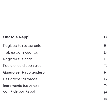
Únete a Rappi
S
Registra tu restaurante
B
Trabaja con nosotros
D
Registra tu tienda
S
Posiciones disponibles
T
Quiero ser Rappitendero
R
Haz crecer tu marca
P
Incrementa tus ventas
T
con Pide por Rappi
P
I