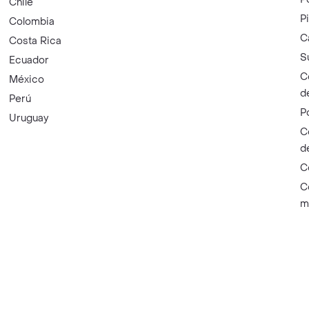
Chile
P
Colombia
C
Costa Rica
S
Ecuador
C
México
d
Perú
P
Uruguay
C
d
C
C
m