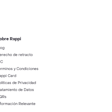
obre Rappi
log
erecho de retracto
IC
érminos y Condiciones
appi Card
olíticas de Privacidad
ratamiento de Datos
QRs
nformación Relevante