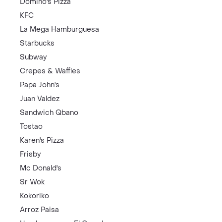
Domino's Pizza
KFC
La Mega Hamburguesa
Starbucks
Subway
Crepes & Waffles
Papa John's
Juan Valdez
Sandwich Qbano
Tostao
Karen's Pizza
Frisby
Mc Donald's
Sr Wok
Kokoriko
Arroz Paisa