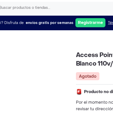
Registrarme
i?
Disfruta de
envíos gratis por semanas
Té
Access Poin
Blanco 110v
Agotado
Producto no d
Por el momento no
revisar tu direcció