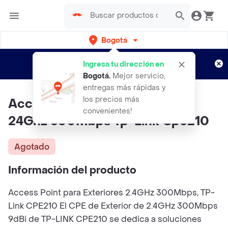
Bogotá
Regístrate
¿Nuevo en Rappi?
y disfruta de
Ingresa tu dirección en
envíos gratis por semanas
Aplican TyC
Bogotá
.
Mejor servicio,
entregas más rápidas y
los precios más
Access Point Para Exteriores
convenientes!
24Ghz 300Mbps Tp-Link Cpe210
Agotado
Información del producto
Access Point para Exteriores 2.4GHz 300Mbps, TP-
Link CPE210 El CPE de Exterior de 2.4GHz 300Mbps
9dBi de TP-LINK CPE210 se dedica a soluciones