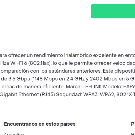
ra ofrecer un rendimiento inalámbrico excelente en ento
Utiliza Wi-Fi 6 (802.11ax), lo que le permite ofrecer vel
omparación con los estándares anteriores. Este disposit
 de 3.6 Gbps (1148 Mbps en 2.4 GHz y 2402 Mbps en 5 GH
s áreas de manera eficiente. Marca: TP-LINK Modelo: EAP6
Gigabit Ethernet (RJ45) Seguridad: WPA3, WPA2, 802.1X Te
Encuéntranos en estos países
P
Argentina
H