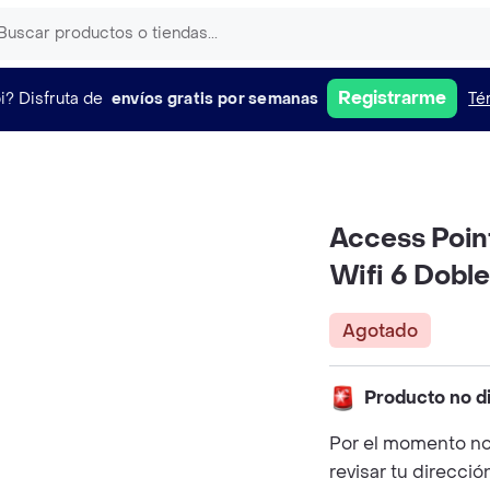
Registrarme
i?
Disfruta de
envíos gratis por semanas
Té
Access Poi
Wifi 6 Dobl
Agotado
Producto no d
Por el momento no
revisar tu direcció