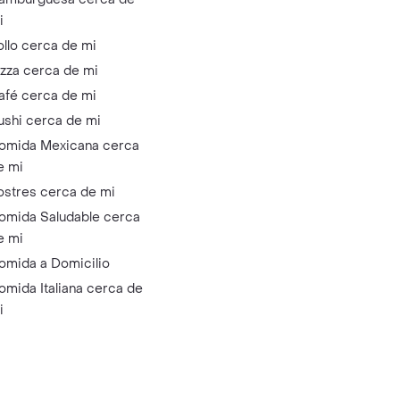
i
ollo cerca de mi
izza cerca de mi
afé cerca de mi
ushi cerca de mi
omida Mexicana cerca
e mi
ostres cerca de mi
omida Saludable cerca
e mi
omida a Domicilio
omida Italiana cerca de
i