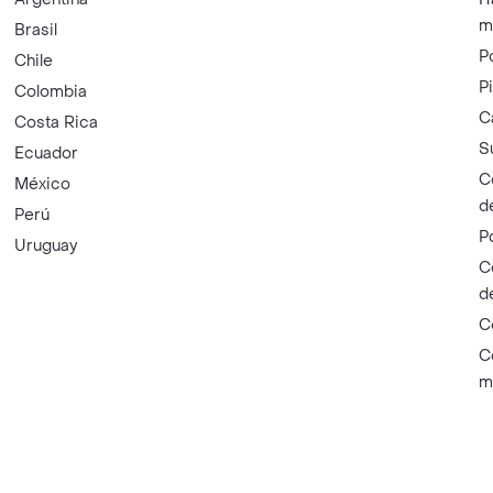
m
Brasil
P
Chile
P
Colombia
C
Costa Rica
S
Ecuador
C
México
d
Perú
P
Uruguay
C
d
C
C
m