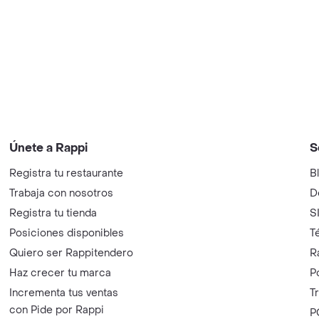
Únete a Rappi
S
Registra tu restaurante
B
Trabaja con nosotros
D
Registra tu tienda
S
Posiciones disponibles
T
Quiero ser Rappitendero
R
Haz crecer tu marca
P
Incrementa tus ventas
T
con Pide por Rappi
P