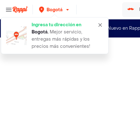
Bogotá
Ingresa tu dirección en
¿Nuevo en Rapp
Bogotá
.
Mejor servicio,
entregas más rápidas y los
precios más convenientes!
Rappi
access point tplinksmb eap660 hd ax