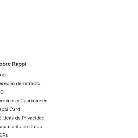
obre Rappi
log
erecho de retracto
IC
érminos y Condiciones
appi Card
olíticas de Privacidad
ratamiento de Datos
QRs