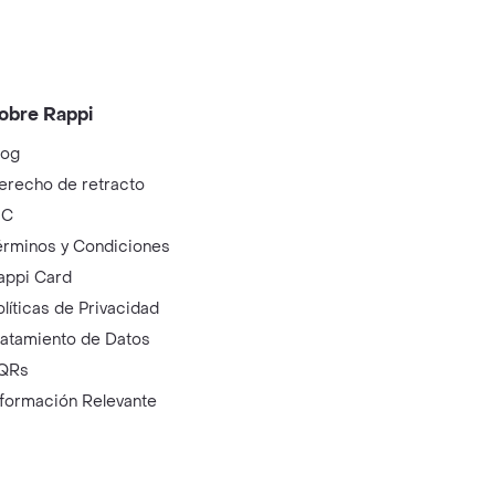
obre Rappi
log
erecho de retracto
IC
érminos y Condiciones
appi Card
olíticas de Privacidad
ratamiento de Datos
QRs
nformación Relevante