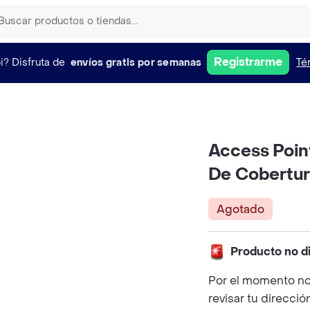
Registrarme
i?
Disfruta de
envíos gratis por semanas
Té
Access Point
De Cobertura
Agotado
Producto no d
Por el momento no
revisar tu direcció