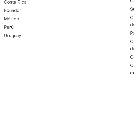
C
Costa Rica
S
Ecuador
C
México
d
Perú
P
Uruguay
C
d
C
C
m