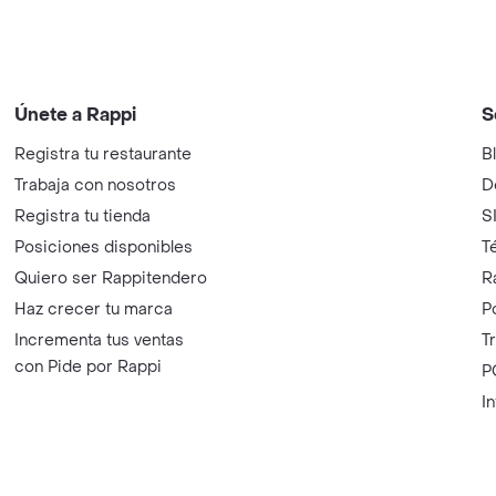
Únete a Rappi
S
Registra tu restaurante
B
Trabaja con nosotros
D
Registra tu tienda
S
Posiciones disponibles
T
Quiero ser Rappitendero
R
Haz crecer tu marca
P
Incrementa tus ventas
T
con Pide por Rappi
P
I