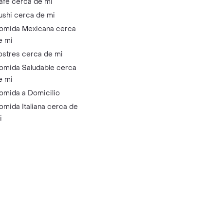
afé cerca de mi
ushi cerca de mi
omida Mexicana cerca
e mi
ostres cerca de mi
omida Saludable cerca
e mi
omida a Domicilio
omida Italiana cerca de
i