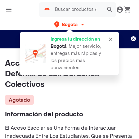
Bogotá
Regístrate
¿Nuevo en Rappi?
y disfruta de
Ingresa tu dirección en
envíos gratis por semanas
Aplican TyC
Bogotá
.
Mejor servicio,
entregas más rápidas y
los precios más
Acciones Populares y Medidas
convenientes!
Defensa de Los Derechos
Colectivos
Agotado
Información del producto
El Acoso Escolar es Una Forma de Interactuar
Inadecuada Entre Los Estudiantes, Que se Presenta