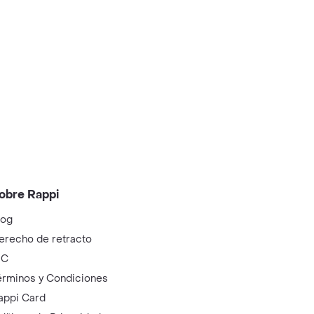
obre Rappi
log
erecho de retracto
IC
érminos y Condiciones
appi Card