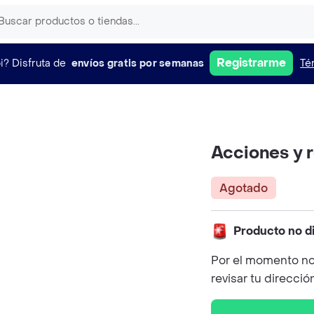
Registrarme
i?
Disfruta de
envíos gratis por semanas
Té
Acciones y r
Agotado
Producto no d
Por el momento no
revisar tu direcció