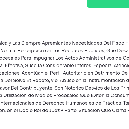
ica y Las Siempre Apremiantes Necesidades Del Fisco 
la Normal Percepción de Los Recursos Públicos, Que Desa
rocesales Para Impugnar Los Actos Administrativos de Con
ial Efectiva, Suscita Considerable Interés. Especial Aten
iones, Acentúan el Perfil Autoritario en Detrimento Del 
egla Del Solve Et Repete, y el Abuso en la Instrumentaci
or Del Contribuyente, Son Notorios Desvíos de Los Princ
na Utilización de Medios Procesales Que Eviten la Consum
 Internacionales de Derechos Humanos es de Práctica, Tan
ón, en el Doble Rol de Juez y Parte, Situación Que Clam