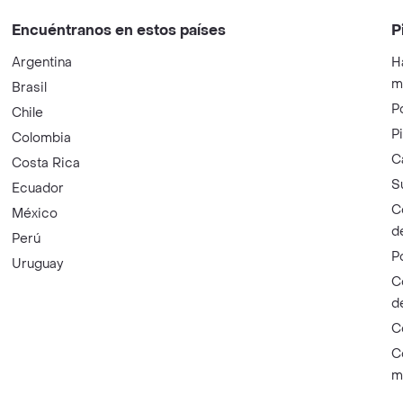
Encuéntranos en estos países
P
Argentina
H
m
Brasil
P
Chile
P
Colombia
C
Costa Rica
S
Ecuador
C
México
d
Perú
P
Uruguay
C
d
C
C
m