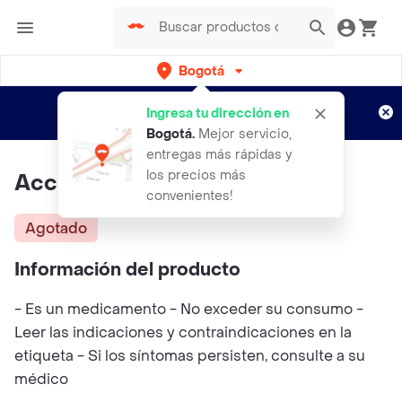
Bogotá
Regístrate
¿Nuevo en Rappi?
y disfruta de
Ingresa tu dirección en
envíos gratis por semanas
Aplican TyC
Bogotá
.
Mejor servicio,
entregas más rápidas y
los precios más
Accu-chek Instant X 50 Tirillas
convenientes!
Agotado
Información del producto
- Es un medicamento - No exceder su consumo -
Leer las indicaciones y contraindicaciones en la
etiqueta - Si los síntomas persisten, consulte a su
médico