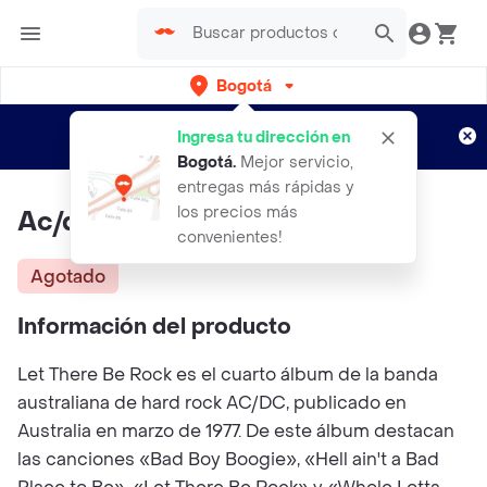
Bogotá
Regístrate
¿Nuevo en Rappi?
y disfruta de
Ingresa tu dirección en
envíos gratis por semanas
Aplican TyC
Bogotá
.
Mejor servicio,
entregas más rápidas y
los precios más
Ac/dc - Let There Be Rock
convenientes!
Agotado
Información del producto
Let There Be Rock es el cuarto álbum de la banda
australiana de hard rock AC/DC, publicado en
Australia en marzo de 1977. De este álbum destacan
las canciones «Bad Boy Boogie», «Hell ain't a Bad