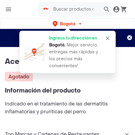
Bogotá
Regístrate
¿Nuevo en Rappi?
y disfruta de
Ingresa tu dirección en
envíos gratis por semanas
Aplican TyC
Bogotá
.
Mejor servicio,
entregas más rápidas y
los precios más
Acederm Spray 20 Ml
convenientes!
Agotado
Información del producto
Indicado en el tratamiento de las dermatitis
inflamatorias y pruríticas del perro.
Top Marcas y Cadenas de Restaurantes