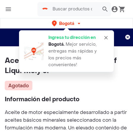
Bogotá
Regístrate
¿Nuevo en Rappi?
y disfruta de
Ingresa tu dirección en
envíos gratis por semanas
Aplican TyC
Bogotá
.
Mejor servicio,
entregas más rápidas y
los precios más
Aceite 20w-50 Mos2 Leichtlauf
convenientes!
Liqui Moly 5l
Agotado
Información del producto
Aceite de motor especialmente desarrollado a partir
aceites básicos minerales seleccionados con la
formulación más moderna. Un elevado contenido de