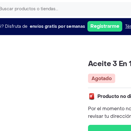
Registrarme
i?
Disfruta de
envíos gratis por semanas
Té
Aceite 3 En 
Agotado
Producto no d
Por el momento no
revisar tu direcció