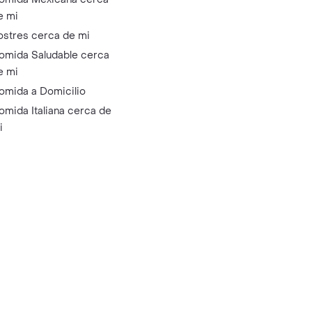
e mi
ostres cerca de mi
omida Saludable cerca
e mi
omida a Domicilio
omida Italiana cerca de
i