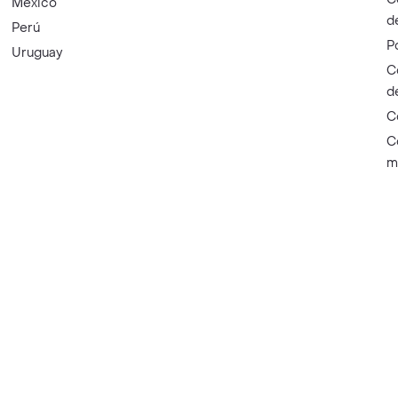
México
d
Perú
P
Uruguay
C
d
C
C
m