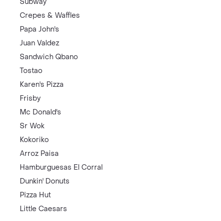
Subway
Crepes & Waffles
Papa John's
Juan Valdez
Sandwich Qbano
Tostao
Karen's Pizza
Frisby
Mc Donald's
Sr Wok
Kokoriko
Arroz Paisa
Hamburguesas El Corral
Dunkin' Donuts
Pizza Hut
Little Caesars