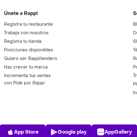
Únete a Rappi
S
Registra tu restaurante
B
Trabaja con nosotros
D
Registra tu tienda
S
Posiciones disponibles
T
Quiero ser Rappitendero
R
Haz crecer tu marca
P
Incrementa tus ventas
T
con Pide por Rappi
P
I
App Store
Play Store
AppGalle
App Store
Google play
AppGallery