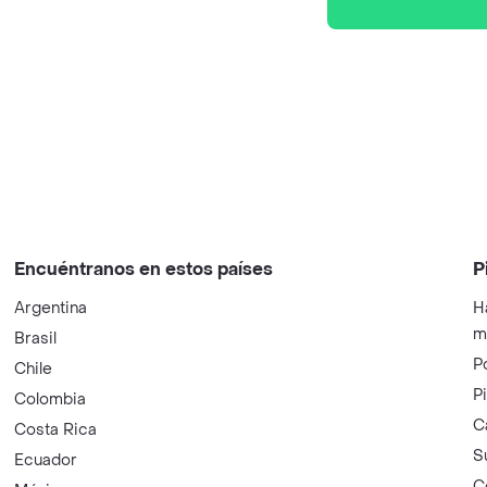
Encuéntranos en estos países
P
Argentina
H
m
Brasil
P
Chile
P
Colombia
C
Costa Rica
S
Ecuador
C