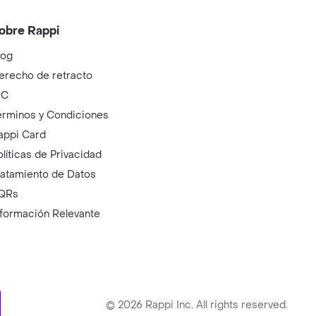
obre Rappi
log
erecho de retracto
IC
érminos y Condiciones
appi Card
olíticas de Privacidad
ratamiento de Datos
QRs
nformación Relevante
ry
©
2026
Rappi Inc. All rights reserved.