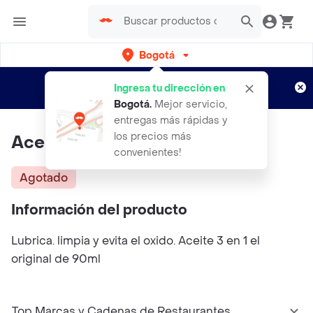
Bogotá
Regístrate
¿Nuevo en Rappi?
y disfruta de
Ingresa tu dirección en
envíos gratis por semanas
Aplican TyC
Bogotá
.
Mejor servicio,
entregas más rápidas y
los precios más
Aceite 3 En 1 Gotero 90 Ml
convenientes!
Agotado
Información del producto
Lubrica. limpia y evita el oxido. Aceite 3 en 1 el
original de 90ml
Top Marcas y Cadenas de Restaurantes