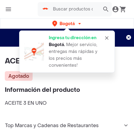
Bogotá
Regístrate
¿Nuevo en Rappi?
y disfruta de
Ingresa tu dirección en
envíos gratis por semanas
Aplican TyC
Bogotá
.
Mejor servicio,
entregas más rápidas y
los precios más
ACEITE 3 EN UNO
convenientes!
Agotado
Información del producto
ACEITE 3 EN UNO
Top Marcas y Cadenas de Restaurantes