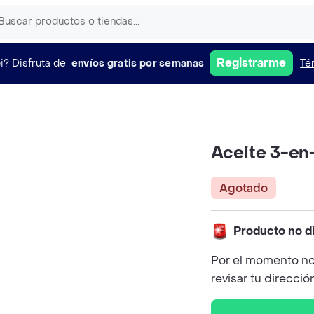
Registrarme
i?
Disfruta de
envíos gratis por semanas
Té
Aceite 3-en
Agotado
Producto no d
Por el momento no
revisar tu direcció