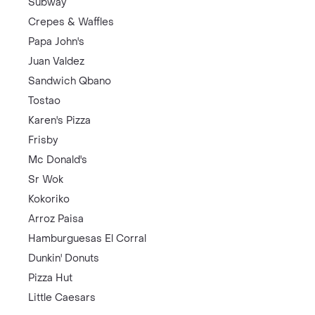
Subway
Crepes & Waffles
Papa John's
Juan Valdez
Sandwich Qbano
Tostao
Karen's Pizza
Frisby
Mc Donald's
Sr Wok
Kokoriko
Arroz Paisa
Hamburguesas El Corral
Dunkin' Donuts
Pizza Hut
Little Caesars