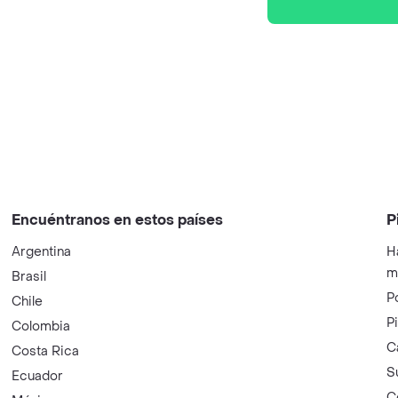
Encuéntranos en estos países
P
Argentina
H
m
Brasil
P
Chile
P
Colombia
C
Costa Rica
S
Ecuador
C