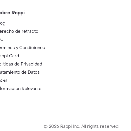
obre Rappi
log
erecho de retracto
IC
érminos y Condiciones
appi Card
olíticas de Privacidad
ratamiento de Datos
QRs
nformación Relevante
ry
©
2026
Rappi Inc. All rights reserved.