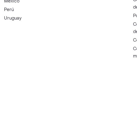
México
d
Perú
P
Uruguay
C
d
C
C
m