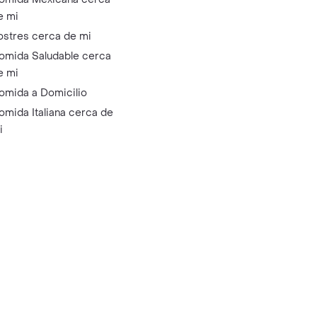
e mi
ostres cerca de mi
omida Saludable cerca
e mi
omida a Domicilio
omida Italiana cerca de
i