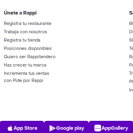
Únete a Rappi
S
Registra tu restaurante
B
Trabaja con nosotros
D
Registra tu tienda
S
Posiciones disponibles
T
Quiero ser Rappitendero
R
Haz crecer tu marca
P
Incrementa tus ventas
T
con Pide por Rappi
P
I
App Store
Play Store
AppGalle
App Store
Google play
AppGallery