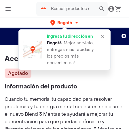
Bogotá
Regístrate
¿Nuevo en Rappi?
y disfruta de
Ingresa tu dirección en
envíos gratis por semanas
Aplican TyC
Bogotá
.
Mejor servicio,
entregas más rápidas y
los precios más
Aceite 3 Mint (3 Mentas) - Jusr
convenientes!
Agotado
Información del producto
Cuando tu memoria, tu capacidad para resolver
problemas y tu energía mental necesiten reiniciarse,
el nuevo Blend 3 Mentas te ayudará a mejorar tu
concentración para que puedas enfocarte y