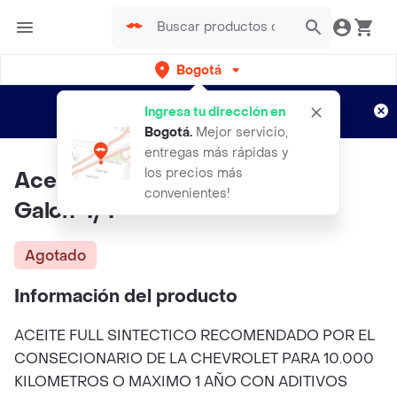
Bogotá
Regístrate
¿Nuevo en Rappi?
y disfruta de
Ingresa tu dirección en
envíos gratis por semanas
Aplican TyC
Bogotá
.
Mejor servicio,
entregas más rápidas y
los precios más
Aceite 5w30 Acdelco Dexos 1
convenientes!
Galon 4/4
Agotado
Información del producto
ACEITE FULL SINTECTICO RECOMENDADO POR EL
CONSECIONARIO DE LA CHEVROLET PARA 10.000
KILOMETROS O MAXIMO 1 AÑO CON ADITIVOS