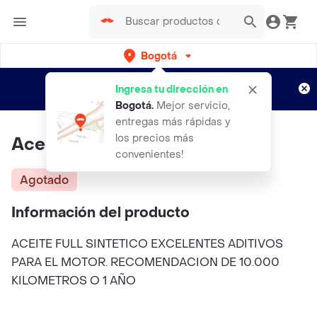
Bogotá
Regístrate
¿Nuevo en Rappi?
y disfruta de
Ingresa tu dirección en
envíos gratis por semanas
Aplican TyC
Bogotá
.
Mejor servicio,
entregas más rápidas y
los precios más
Aceite 5w30 Kixx Galon 4/4
convenientes!
Agotado
Información del producto
ACEITE FULL SINTETICO EXCELENTES ADITIVOS
PARA EL MOTOR. RECOMENDACION DE 10.000
KILOMETROS O 1 AÑO