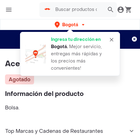
Bogotá
Regístrate
¿Nuevo en Rappi?
y disfruta de
Ingresa tu dirección en
envíos gratis por semanas
Aplican TyC
Bogotá
.
Mejor servicio,
entregas más rápidas y
los precios más
Aceite Aburrá Girasol
convenientes!
Agotado
Información del producto
Bolsa.
Top Marcas y Cadenas de Restaurantes