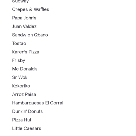
Subway
Crepes & Waffles
Papa John's
Juan Valdez
Sandwich Qbano
Tostao
Karen's Pizza
Frisby
Mc Donald's
Sr Wok
Kokoriko
Arroz Paisa
Hamburguesas El Corral
Dunkin' Donuts
Pizza Hut
Little Caesars