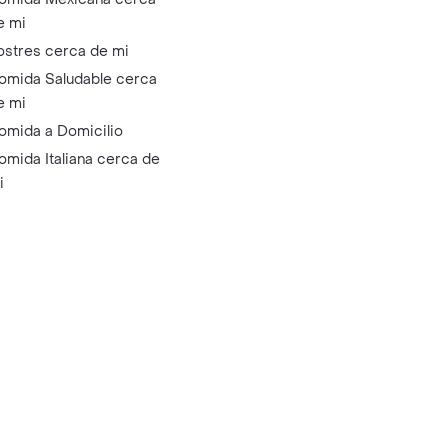
e mi
ostres cerca de mi
omida Saludable cerca
e mi
omida a Domicilio
omida Italiana cerca de
i