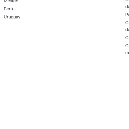
México
d
Perú
P
Uruguay
C
d
C
C
m