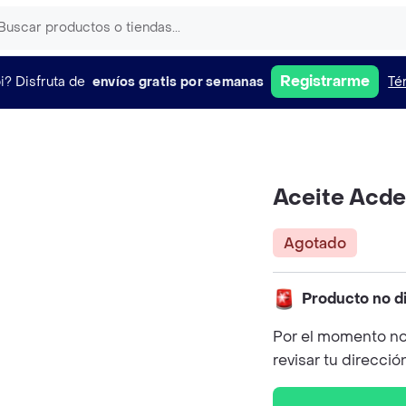
Registrarme
i?
Disfruta de
envíos gratis por semanas
Té
Aceite Acde
Agotado
Producto no d
Por el momento no
revisar tu direcció