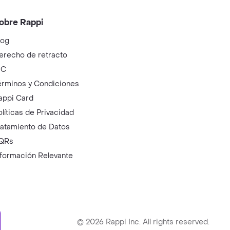
obre Rappi
log
erecho de retracto
IC
érminos y Condiciones
appi Card
olíticas de Privacidad
ratamiento de Datos
QRs
nformación Relevante
ry
©
2026
Rappi Inc. All rights reserved.