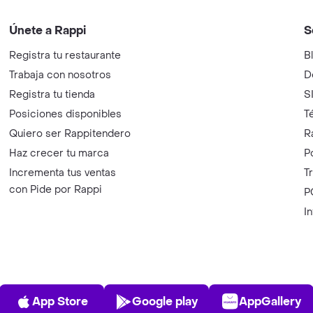
Únete a Rappi
S
Registra tu restaurante
B
Trabaja con nosotros
D
Registra tu tienda
S
Posiciones disponibles
T
Quiero ser Rappitendero
R
Haz crecer tu marca
P
Incrementa tus ventas
T
con Pide por Rappi
P
I
App Store
Play Store
AppGalle
App Store
Google play
AppGallery