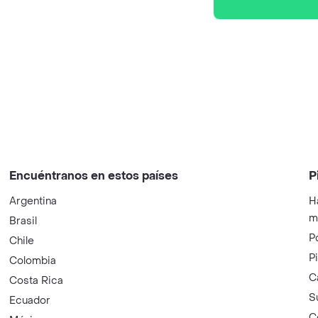
Encuéntranos en estos países
P
Argentina
H
m
Brasil
P
Chile
P
Colombia
C
Costa Rica
S
Ecuador
C