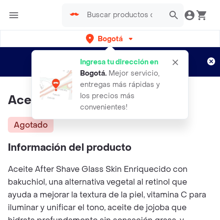
Bogotá
Regístrate
¿Nuevo en Rappi?
y disfruta de
Ingresa tu dirección en
envíos gratis por semanas
Aplican TyC
Bogotá
.
Mejor servicio,
entregas más rápidas y
los precios más
Aceite After Shave Glass Skin
convenientes!
Agotado
Información del producto
Aceite After Shave Glass Skin Enriquecido con
bakuchiol, una alternativa vegetal al retinol que
ayuda a mejorar la textura de la piel, vitamina C para
iluminar y unificar el tono, aceite de jojoba que