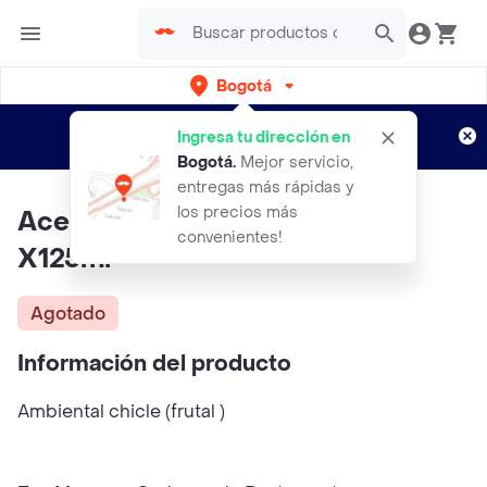
Bogotá
Regístrate
¿Nuevo en Rappi?
y disfruta de
Ingresa tu dirección en
envíos gratis por semanas
Aplican TyC
Bogotá
.
Mejor servicio,
entregas más rápidas y
los precios más
Aceite Ambiental De Chicle
convenientes!
X125ml
Agotado
Información del producto
Ambiental chicle (frutal )