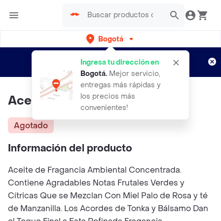
Bogotá
Regístrate
¿Nuevo en Rappi?
y disfruta de
Ingresa tu dirección en
envíos gratis por semanas
Aplican TyC
Bogotá
.
Mejor servicio,
entregas más rápidas y
los precios más
Aceite Ambiental Serenidad
convenientes!
Agotado
Información del producto
Aceite de Fragancia Ambiental Concentrada.
Contiene Agradables Notas Frutales Verdes y
Cítricas Que se Mezclan Con Miel Palo de Rosa y té
de Manzanilla. Los Acordes de Tonka y Bálsamo Dan