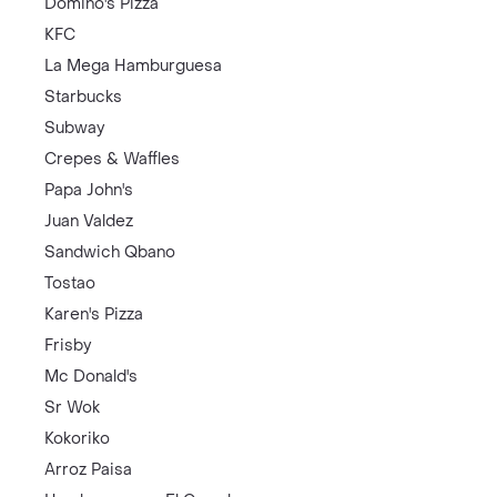
Domino's Pizza
KFC
La Mega Hamburguesa
Starbucks
Subway
Crepes & Waffles
Papa John's
Juan Valdez
Sandwich Qbano
Tostao
Karen's Pizza
Frisby
Mc Donald's
Sr Wok
Kokoriko
Arroz Paisa