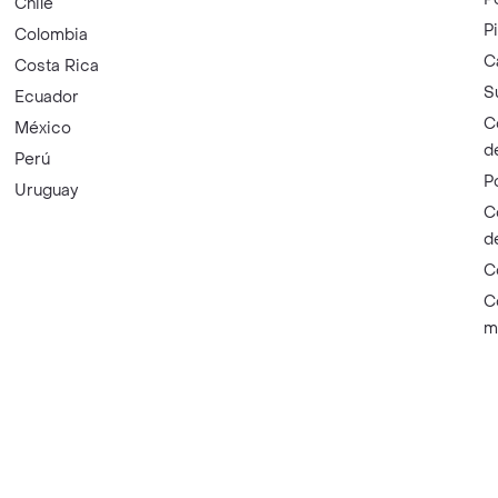
Chile
P
Colombia
C
Costa Rica
S
Ecuador
C
México
d
Perú
P
Uruguay
C
d
C
C
m