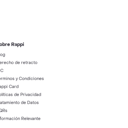
obre Rappi
log
erecho de retracto
IC
érminos y Condiciones
appi Card
olíticas de Privacidad
ratamiento de Datos
QRs
nformación Relevante