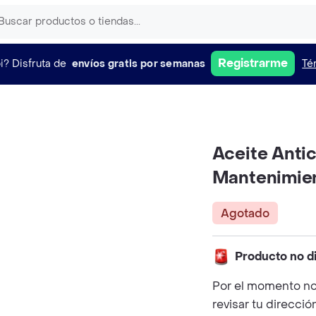
Registrarme
i?
Disfruta de
envíos gratis por semanas
Té
Aceite Anti
Mantenimie
Agotado
Producto no d
Por el momento no
revisar tu direcció