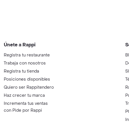
Únete a Rappi
S
Registra tu restaurante
B
Trabaja con nosotros
D
Registra tu tienda
S
Posiciones disponibles
T
Quiero ser Rappitendero
R
Haz crecer tu marca
P
Incrementa tus ventas
T
con Pide por Rappi
P
I