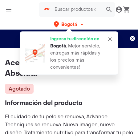
Bogotá
Regístrate
¿Nuevo en Rappi?
y disfruta de
Ingresa tu dirección en
envíos gratis por semanas
Aplican TyC
Bogotá
.
Mejor servicio,
entregas más rápidas y
los precios más
Aceite Argan Serum Nutrición
convenientes!
Absoluta
Agotado
Información del producto
El cuidado de tu pelo se renueva, Advance
Techniques se renueva. Nueva imagen, nuevo
diseño. Tratamiento nutritivo para transformar tu pelo