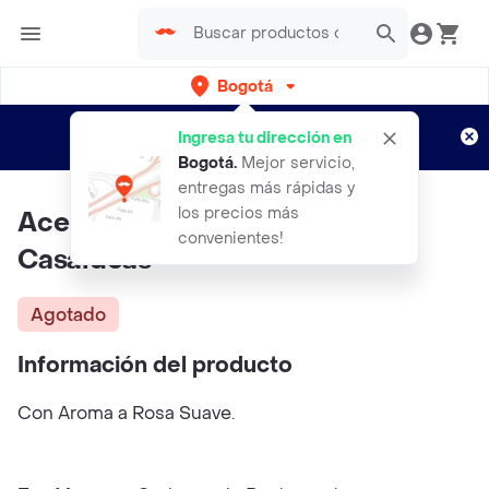
Bogotá
Regístrate
¿Nuevo en Rappi?
y disfruta de
Ingresa tu dirección en
envíos gratis por semanas
Aplican TyC
Bogotá
.
Mejor servicio,
entregas más rápidas y
los precios más
Aceite Aromático Rosa Suave
convenientes!
Casaideas
Agotado
Información del producto
Con Aroma a Rosa Suave.