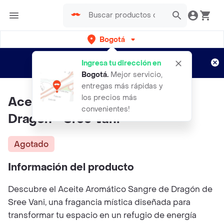
Bogotá
Regístrate
¿Nuevo en Rappi?
y disfruta de
Ingresa tu dirección en
envíos gratis por semanas
Aplican TyC
Bogotá
.
Mejor servicio,
entregas más rápidas y
los precios más
Aceite Aromático Sangre De
convenientes!
Dragón - Sree Vani
Agotado
Información del producto
Descubre el Aceite Aromático Sangre de Dragón de
Sree Vani, una fragancia mística diseñada para
transformar tu espacio en un refugio de energía