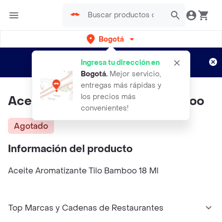
Bogotá
Regístrate
¿Nuevo en Rappi?
y disfruta de
Ingresa tu dirección en
envíos gratis por semanas
Aplican TyC
Bogotá
.
Mejor servicio,
entregas más rápidas y
los precios más
Aceite Aromatizante Tilo Bamboo
convenientes!
Agotado
Información del producto
Aceite Aromatizante Tilo Bamboo 18 Ml
Top Marcas y Cadenas de Restaurantes