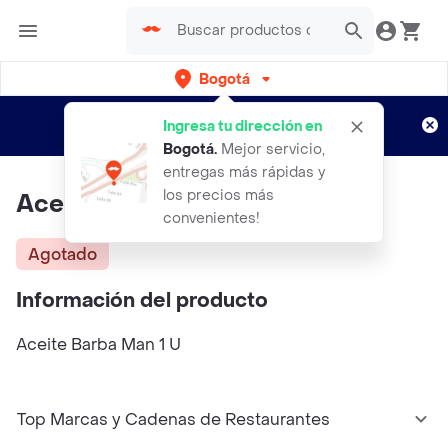
Bogotá
Regístrate
¿Nuevo en Rappi?
y disfruta de
Ingresa tu dirección en
envíos gratis por semanas
Aplican TyC
Bogotá
.
Mejor servicio,
entregas más rápidas y
los precios más
Aceite Barba Man 1 U
convenientes!
Agotado
Información del producto
Aceite Barba Man 1 U
Top Marcas y Cadenas de Restaurantes