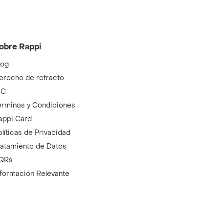
obre Rappi
log
erecho de retracto
IC
érminos y Condiciones
appi Card
olíticas de Privacidad
ratamiento de Datos
QRs
nformación Relevante