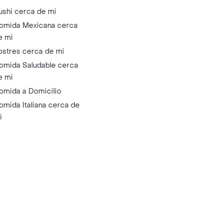
ushi cerca de mi
omida Mexicana cerca
e mi
ostres cerca de mi
omida Saludable cerca
e mi
omida a Domicilio
omida Italiana cerca de
i