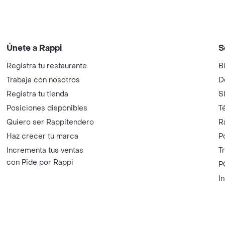
Únete a Rappi
S
Registra tu restaurante
B
Trabaja con nosotros
D
Registra tu tienda
S
Posiciones disponibles
T
Quiero ser Rappitendero
R
Haz crecer tu marca
P
Incrementa tus ventas
T
con Pide por Rappi
P
I