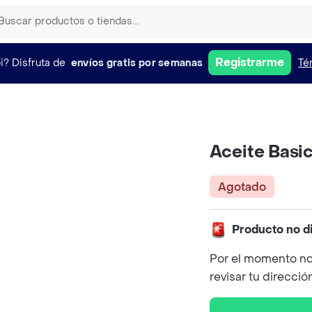
Registrarme
i?
Disfruta de
envíos gratis por semanas
Té
Aceite Basi
Agotado
Producto no d
Por el momento no
revisar tu direcció