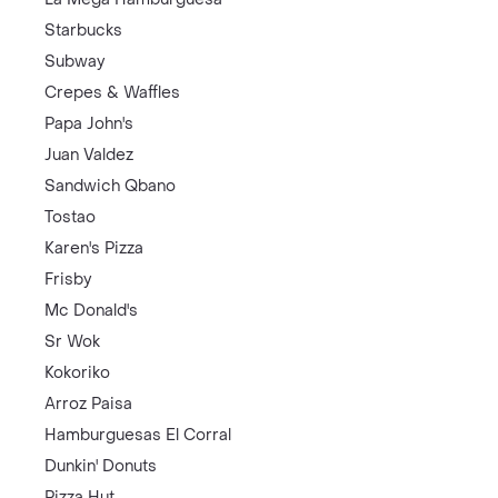
Starbucks
Subway
Crepes & Waffles
Papa John's
Juan Valdez
Sandwich Qbano
Tostao
Karen's Pizza
Frisby
Mc Donald's
Sr Wok
Kokoriko
Arroz Paisa
Hamburguesas El Corral
Dunkin' Donuts
Pizza Hut