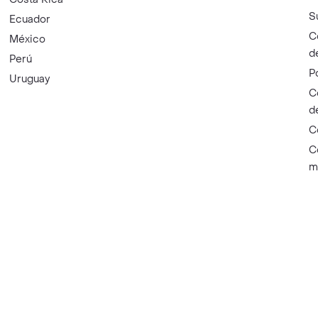
S
Ecuador
C
México
d
Perú
P
Uruguay
C
d
C
C
m