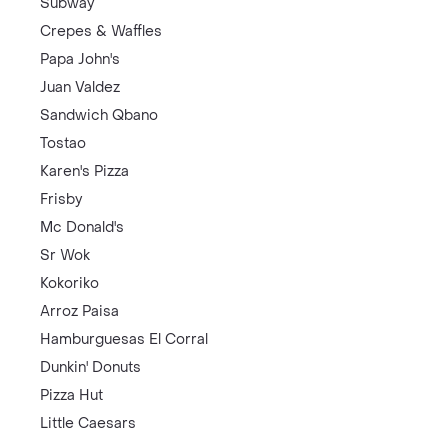
Subway
Crepes & Waffles
Papa John's
Juan Valdez
Sandwich Qbano
Tostao
Karen's Pizza
Frisby
Mc Donald's
Sr Wok
Kokoriko
Arroz Paisa
Hamburguesas El Corral
Dunkin' Donuts
Pizza Hut
Little Caesars