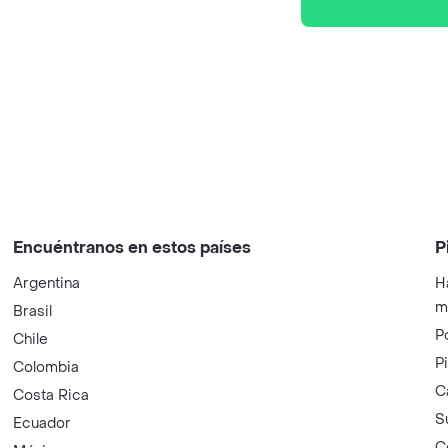
Encuéntranos en estos países
P
Argentina
H
m
Brasil
P
Chile
P
Colombia
C
Costa Rica
S
Ecuador
C