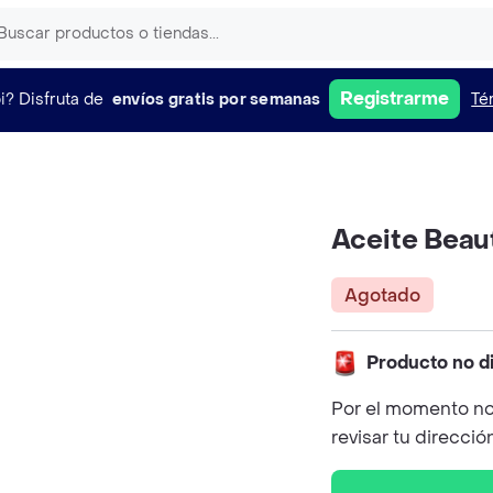
Registrarme
i?
Disfruta de
envíos gratis por semanas
Té
Aceite Beau
Agotado
Producto no d
Por el momento no
revisar tu direcció