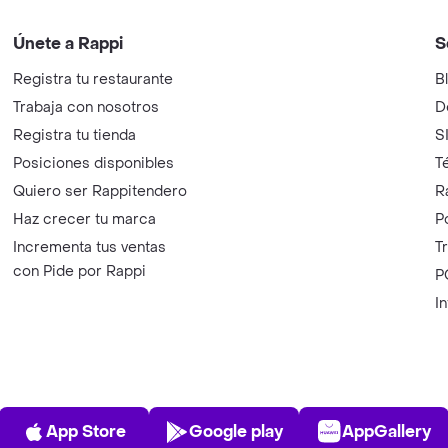
Únete a Rappi
S
Registra tu restaurante
B
Trabaja con nosotros
D
Registra tu tienda
S
Posiciones disponibles
T
Quiero ser Rappitendero
R
Haz crecer tu marca
P
Incrementa tus ventas
T
con Pide por Rappi
P
I
App Store
Play Store
AppGalle
App Store
Google play
AppGallery