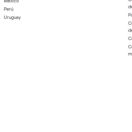
México
d
Perú
P
Uruguay
C
d
C
C
m