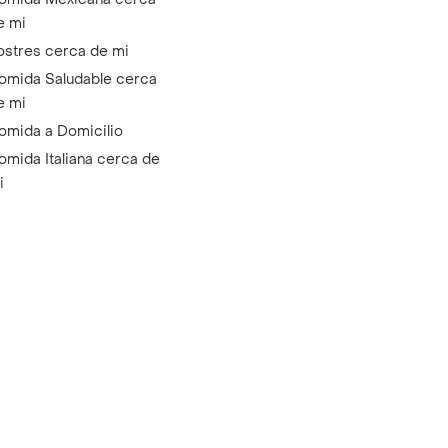
e mi
ostres cerca de mi
omida Saludable cerca
e mi
omida a Domicilio
omida Italiana cerca de
i