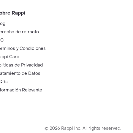
obre Rappi
log
erecho de retracto
IC
érminos y Condiciones
appi Card
olíticas de Privacidad
ratamiento de Datos
QRs
nformación Relevante
ry
©
2026
Rappi Inc. All rights reserved.