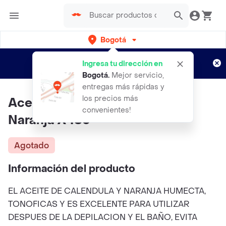
Bogotá
Regístrate
¿Nuevo en Rappi?
y disfruta de
Ingresa tu dirección en
envíos gratis por semanas
Aplican TyC
Bogotá
.
Mejor servicio,
entregas más rápidas y
los precios más
Aceite Bell Franz Calendula Y
convenientes!
Naranja X480
Agotado
Información del producto
EL ACEITE DE CALENDULA Y NARANJA HUMECTA,
TONOFICAS Y ES EXCELENTE PARA UTILIZAR
DESPUES DE LA DEPILACION Y EL BAÑO, EVITA