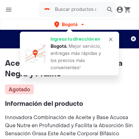
Bogotá
Regístrate
¿Nuevo en Rappi?
y disfruta de
Ingresa tu dirección en
envíos gratis por semanas
Aplican TyC
Bogotá
.
Mejor servicio,
entregas más rápidas y
los precios más
Aceite Bifásico Corporal Cereza
convenientes!
Negra y Praliné
Agotado
Información del producto
Innovadora Combinación de Aceite y Base Acuosa
Que Nutre en Profundidad y Facilita la Absorción Sin
Sensación Grasa Este Aceite Corporal Bifásico