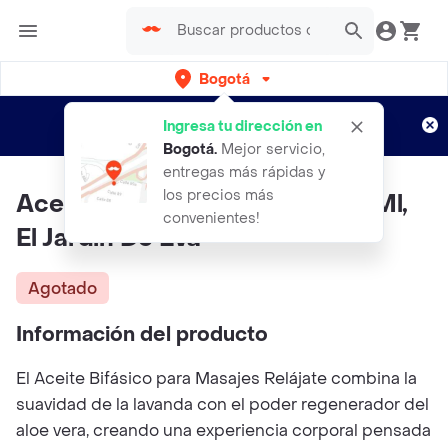
Bogotá
Regístrate
¿Nuevo en Rappi?
y disfruta de
Ingresa tu dirección en
envíos gratis por semanas
Aplican TyC
Bogotá
.
Mejor servicio,
entregas más rápidas y
los precios más
Aceite Bifásico Relájate 1000 Ml,
convenientes!
El Jardín De Eva
Agotado
Información del producto
El Aceite Bifásico para Masajes Relájate combina la
suavidad de la lavanda con el poder regenerador del
aloe vera, creando una experiencia corporal pensada