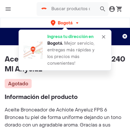
Bogotá
Regístrate
¿Nuevo en Rappi?
y disfruta de
Ingresa tu dirección en
envíos gratis por semanas
Aplican TyC
Bogotá
.
Mejor servicio,
entregas más rápidas y
los precios más
Aceite Bronceador De Achiote 240
convenientes!
Ml Anyeluz
Agotado
Información del producto
Aceite Bronceador de Achiote Anyeluz FPS 6
Broncea tu piel de forma uniforme dejando un tono
dorado con un agradable aroma. Gracias a sus