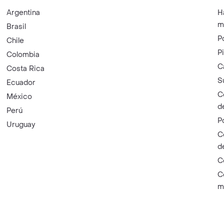
Argentina
H
m
Brasil
P
Chile
P
Colombia
C
Costa Rica
S
Ecuador
C
México
d
Perú
P
Uruguay
C
d
C
C
m