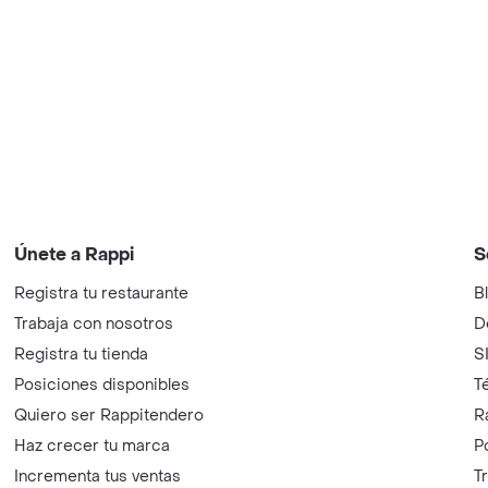
Únete a Rappi
S
Registra tu restaurante
B
Trabaja con nosotros
D
Registra tu tienda
S
Posiciones disponibles
T
Quiero ser Rappitendero
R
Haz crecer tu marca
P
Incrementa tus ventas
T