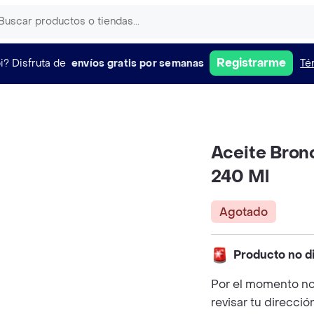
Registrarme
i?
Disfruta de
envíos gratis por semanas
Té
Aceite Bron
240 Ml
Agotado
Producto no d
Por el momento no
revisar tu direcció