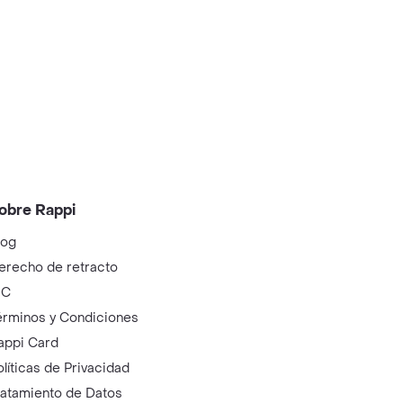
obre Rappi
log
erecho de retracto
IC
érminos y Condiciones
appi Card
olíticas de Privacidad
ratamiento de Datos