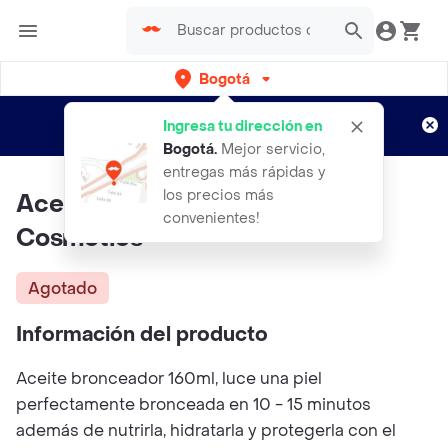
Bogotá
Regístrate
¿Nuevo en Rappi?
y disfruta de
Ingresa tu dirección en
envíos gratis por semanas
Aplican TyC
Bogotá
.
Mejor servicio,
entregas más rápidas y
los precios más
Aceite Bronceador | Syam
convenientes!
Cosmetics
Agotado
Información del producto
Aceite bronceador 160ml, luce una piel
perfectamente bronceada en 10 - 15 minutos
además de nutrirla, hidratarla y protegerla con el