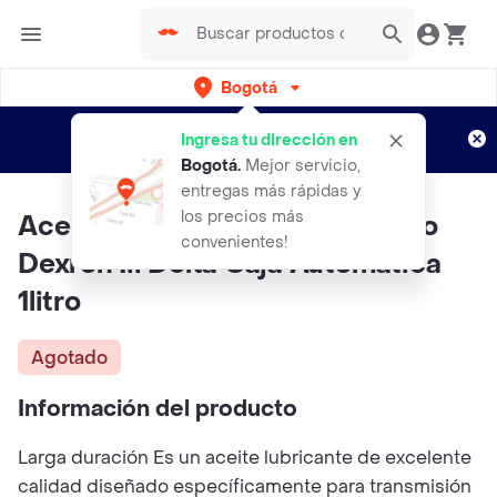
Bogotá
Regístrate
¿Nuevo en Rappi?
y disfruta de
Ingresa tu dirección en
envíos gratis por semanas
Aplican TyC
Bogotá
.
Mejor servicio,
entregas más rápidas y
los precios más
Aceite Caja Automatica Atf Tipo
convenientes!
Dexron Iii Delta Caja Automatica
1litro
Agotado
Información del producto
Larga duración Es un aceite lubricante de excelente
calidad diseñado específicamente para transmisión