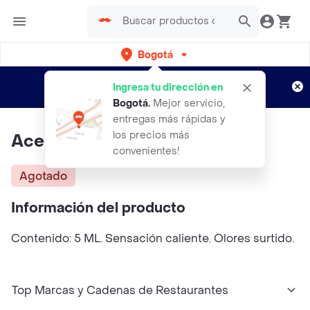
Bogotá
Regístrate
¿Nuevo en Rappi?
y disfruta de
Ingresa tu dirección en
envíos gratis por semanas
Aplican TyC
Bogotá
.
Mejor servicio,
entregas más rápidas y
los precios más
Aceite Caliente En Sobre
convenientes!
Agotado
Información del producto
Contenido: 5 ML. Sensación caliente. Olores surtido.
Top Marcas y Cadenas de Restaurantes