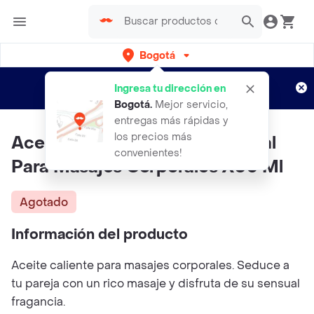
Bogotá
Regístrate
¿Nuevo en Rappi?
y disfruta de
Ingresa tu dirección en
envíos gratis por semanas
Aplican TyC
Bogotá
.
Mejor servicio,
entregas más rápidas y
los precios más
Aceite Caliente Explosión Frutal
convenientes!
Para Masajes Corporales X60 Ml
Agotado
Información del producto
Aceite caliente para masajes corporales. Seduce a
tu pareja con un rico masaje y disfruta de su sensual
fragancia.